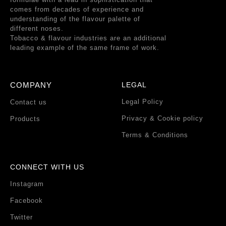
comes from decades of experience and
understanding of the flavour palette of
different noses.
Tobacco & flavour industries are an additional
leading example of the same frame of work.
COMPANY
LEGAL
Legal Policy
Contact us
Privacy & Cookie policy
Products
Terms & Conditions
CONNECT WITH US
Instagram
Facebook
Twitter