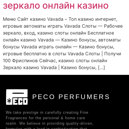
зеркало онлайн казино
Меню Сайт казино Vavada – Топ казино интернет,
игровые автоматы играть Vavada Слоты — Рабочее
зеркало, вход, казино слоты онлайн Бесплатное
онлайн казино Vavada — Казино бонусы, автоматы
бонусы Vavada играть онлайн — Казино бонусы,
игровые бесплатно в слоты Vavada Слоты | Получи
100 Фриспинов Сейчас, казино слоты онлайн
Зеркало казино Vavada | Казино бонусы, […]
PECO PERFUMERS
We take prestige in carefully creating Fine
Fragrances for the personal & home care
realm. We believe in providing quality-driven,
formulae with a lead in sophistication that