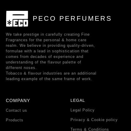
PECO PERFUMERS
We take prestige in carefully creating Fine
Fragrances for the personal & home care
realm. We believe in providing quality-driven,
formulae with a lead in sophistication that
comes from decades of experience and
understanding of the flavour palette of
different noses.
Tobacco & flavour industries are an additional
leading example of the same frame of work.
COMPANY
LEGAL
Legal Policy
Contact us
Privacy & Cookie policy
Products
Terms & Conditions