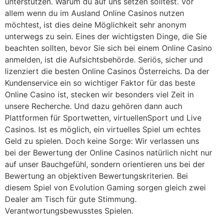
unterstützen. Warum du auf uns setzen solltest. Vor
allem wenn du im Ausland Online Casinos nutzen
möchtest, ist dies deine Möglichkeit sehr anonym
unterwegs zu sein. Eines der wichtigsten Dinge, die Sie
beachten sollten, bevor Sie sich bei einem Online Casino
anmelden, ist die Aufsichtsbehörde. Seriös, sicher und
lizenziert die besten Online Casinos Österreichs. Da der
Kundenservice ein so wichtiger Faktor für das beste
Online Casino ist, stecken wir besonders viel Zeit in
unsere Recherche. Und dazu gehören dann auch
Plattformen für Sportwetten, virtuellenSport und Live
Casinos. Ist es möglich, ein virtuelles Spiel um echtes
Geld zu spielen. Doch keine Sorge: Wir verlassen uns
bei der Bewertung der Online Casinos natürlich nicht nur
auf unser Bauchgefühl, sondern orientieren uns bei der
Bewertung an objektiven Bewertungskriterien. Bei
diesem Spiel von Evolution Gaming sorgen gleich zwei
Dealer am Tisch für gute Stimmung.
Verantwortungsbewusstes Spielen.