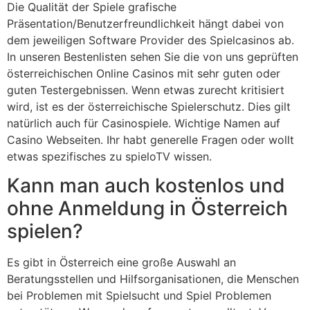
Die Qualität der Spiele grafische
Präsentation/Benutzerfreundlichkeit hängt dabei von
dem jeweiligen Software Provider des Spielcasinos ab.
In unseren Bestenlisten sehen Sie die von uns geprüften
österreichischen Online Casinos mit sehr guten oder
guten Testergebnissen. Wenn etwas zurecht kritisiert
wird, ist es der österreichische Spielerschutz. Dies gilt
natürlich auch für Casinospiele. Wichtige Namen auf
Casino Webseiten. Ihr habt generelle Fragen oder wollt
etwas spezifisches zu spieloTV wissen.
Kann man auch kostenlos und
ohne Anmeldung in Österreich
spielen?
Es gibt in Österreich eine große Auswahl an
Beratungsstellen und Hilfsorganisationen, die Menschen
bei Problemen mit Spielsucht und Spiel Problemen