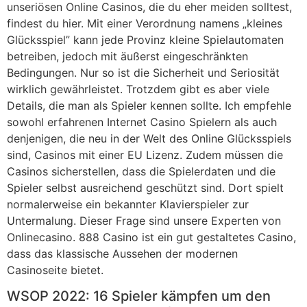
unseriösen Online Casinos, die du eher meiden solltest,
findest du hier. Mit einer Verordnung namens „kleines
Glücksspiel” kann jede Provinz kleine Spielautomaten
betreiben, jedoch mit äußerst eingeschränkten
Bedingungen. Nur so ist die Sicherheit und Seriosität
wirklich gewährleistet. Trotzdem gibt es aber viele
Details, die man als Spieler kennen sollte. Ich empfehle
sowohl erfahrenen Internet Casino Spielern als auch
denjenigen, die neu in der Welt des Online Glücksspiels
sind, Casinos mit einer EU Lizenz. Zudem müssen die
Casinos sicherstellen, dass die Spielerdaten und die
Spieler selbst ausreichend geschützt sind. Dort spielt
normalerweise ein bekannter Klavierspieler zur
Untermalung. Dieser Frage sind unsere Experten von
Onlinecasino. 888 Casino ist ein gut gestaltetes Casino,
dass das klassische Aussehen der modernen
Casinoseite bietet.
WSOP 2022: 16 Spieler kämpfen um den