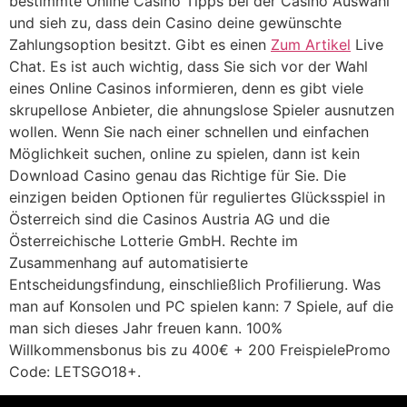
bestimmte Online Casino Tipps bei der Casino Auswahl
und sieh zu, dass dein Casino deine gewünschte
Zahlungsoption besitzt. Gibt es einen
Zum Artikel
Live
Chat. Es ist auch wichtig, dass Sie sich vor der Wahl
eines Online Casinos informieren, denn es gibt viele
skrupellose Anbieter, die ahnungslose Spieler ausnutzen
wollen. Wenn Sie nach einer schnellen und einfachen
Möglichkeit suchen, online zu spielen, dann ist kein
Download Casino genau das Richtige für Sie. Die
einzigen beiden Optionen für reguliertes Glücksspiel in
Österreich sind die Casinos Austria AG und die
Österreichische Lotterie GmbH. Rechte im
Zusammenhang auf automatisierte
Entscheidungsfindung, einschließlich Profilierung. Was
man auf Konsolen und PC spielen kann: 7 Spiele, auf die
man sich dieses Jahr freuen kann. 100%
Willkommensbonus bis zu 400€ + 200 FreispielePromo
Code: LETSGO18+.